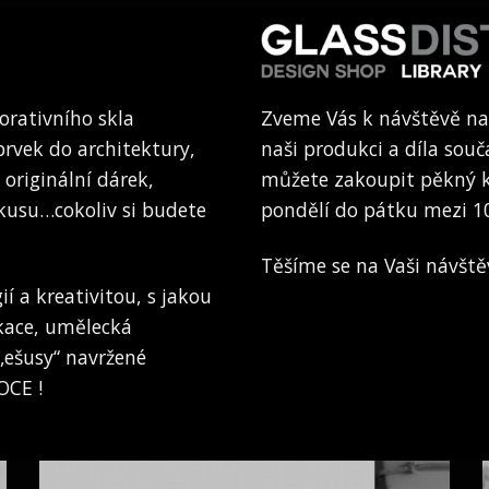
orativního skla
Zveme Vás k návštěvě na
 prvek do architektury,
naši produkci a díla souč
 originální dárek,
můžete zakoupit pěkný k
kusu…cokoliv si budete
pondělí do pátku mezi 1
Těšíme se na Vaši návště
ií a kreativitou, s jakou
okace, umělecká
„ešusy“ navržené
CE !