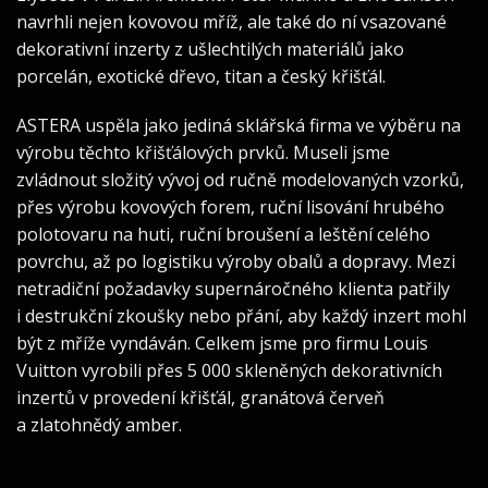
navrhli nejen kovovou mříž, ale také do ní vsazované
dekorativní inzerty z ušlechtilých materiálů jako
porcelán, exotické dřevo, titan a český křišťál.
ASTERA uspěla jako jediná sklářská firma ve výběru na
výrobu těchto křišťálových prvků. Museli jsme
zvládnout složitý vývoj od ručně modelovaných vzorků,
přes výrobu kovových forem, ruční lisování hrubého
polotovaru na huti, ruční broušení a leštění celého
povrchu, až po logistiku výroby obalů a dopravy. Mezi
netradiční požadavky supernáročného klienta patřily
i destrukční zkoušky nebo přání, aby každý inzert mohl
být z mříže vyndáván. Celkem jsme pro firmu Louis
Vuitton vyrobili přes 5 000 skleněných dekorativních
inzertů v provedení křišťál, granátová červeň
a zlatohnědý amber.