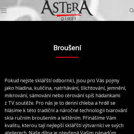
Skip
to
content
Broušení
Pokud nejste sklářští odborníci, jsou pro Vás pojmy
jako hladina, kuličina, natrhávání, šlichtování, jemnění,
mikrování, sámování nebo cérování spíš hádankami
z TV soutěže. Pro nás je to denní chleba a hrdě se
hlásíme k této tradiční a náročné technologii tvarování
skla ručním broušením a leštěním. Přinášíme Vám
kvalitu, kterou tají nejlepší sklářští výtvarníci ve svých
atelierech. Naše dílna je otevřená Vašim nápadům