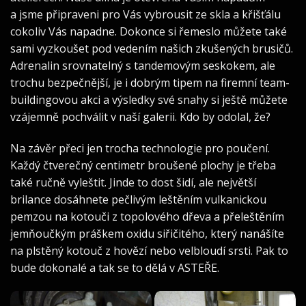
a jsme připraveni pro Vás vybrousit ze skla a křišťálu
cokoliv Vás napadne. Dokonce si řemeslo můžete také
sami vyzkoušet pod vedením našich zkušených brusičů.
Adrenalin srovnatelný s tandemovým seskokem, ale
trochu bezpečnější, je i dobrým tipem na firemní team-
buildingovou akci a výsledky své snahy si ještě můžete
vzájemně pochválit v naší galerii. Kdo by odolal, že?
Na závěr přeci jen trocha technologie pro poučení.
Každý čtverečný centimetr broušené plochy je třeba
také ručně vyleštit. Jinde to dost šidí, ale největší
brilance dosáhnete pečlivým leštěním vulkanickou
pemzou na kotouči z topolového dřeva a přeleštěním
jemňoučkým práškem oxidu siřičitého, který nanášíte
na plstěný kotouč z hovězí nebo velbloudí srsti. Pak to
bude dokonalé a tak se to dělá v ASTEŘE.