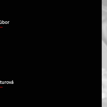
úbor
nturová